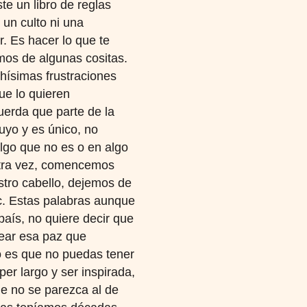
te un libro de reglas
s un culto ni una
. Es hacer lo que te
emos de algunas cositas.
ísimas frustraciones
ue lo quieren
uerda que parte de la
tuyo y es único, no
algo que no es o en algo
 otra vez, comencemos
tro cabello, dejemos de
tc. Estas palabras aunque
aís, no quiere decir que
rear esa paz que
o es que no puedas tener
per largo y ser inspirada,
ue no se parezca al de