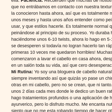
ella.
Paciencia:
Recuerden que muchas de nosotr
que no entrábamos en contacto con nuestra textu
la conocieron hasta ahora, así que es totalmente 
unos meses y hasta unos años entender como pei
usar, y que estilos hacerle. Es totalmente norma
peinándose al principio de su proceso. Yo duraba 
haciéndome unos 6-10 twists, ahora lo hago en 5-
se desesperen si todavía no logran hacerlo tan rápi
primeras 10 veces me quedaron horribles! Mucha
comenzaron a lavar el cabello en casa ahora, de
en un salón toda su vida, así que cero desespera
Mi Rutina:
Yo soy una bloguera de cabello natural 
siempre inventando así que quizás yo pase un ch
otras en mi cabello, pero no se crean, que ni tant
unos 2 días cada mes donde le dedico un buen rat
hago tratamientos profundos o una aplicación de 
ayurverico, pero lo disfruto mucho. Me encanta nut
siento que no me esta robando tiempo de hacer o