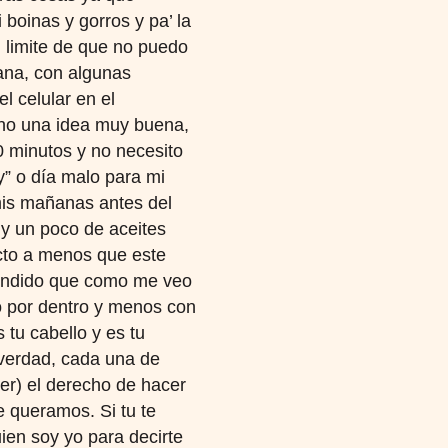
boinas y gorros y pa’ la
 limite de que no puedo
ana, con algunas
l celular en el
no una idea muy buena,
0 minutos y no necesito
y” o día malo para mi
mis mañanas antes del
 y un poco de aceites
ucto a menos que este
rendido que como me veo
o por dentro y menos con
s tu cabello y es tu
 verdad, cada una de
er) el derecho de hacer
e queramos. Si tu te
ien soy yo para decirte