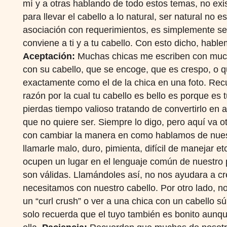
mí y a otras hablando de todo estos temas, no exis
para llevar el cabello a lo natural, ser natural no e
asociación con requerimientos, es simplemente ser
conviene a ti y a tu cabello. Con esto dicho, habl
Aceptación:
Muchas chicas me escriben con much
con su cabello, que se encoge, que es crespo, o q
exactamente como el de la chica en una foto. Rec
razón por la cual tu cabello es bello es porque es 
pierdas tiempo valioso tratando de convertirlo en 
que no quiere ser. Siempre lo digo, pero aquí va
con cambiar la manera en como hablamos de nues
llamarle malo, duro, pimienta, difícil de manejar e
ocupen un lugar en el lenguaje común de nuestro p
son válidas. Llamándoles así, no nos ayudara a c
necesitamos con nuestro cabello. Por otro lado, n
un “curl crush” o ver a una chica con un cabello sú
solo recuerda que el tuyo también es bonito aunq