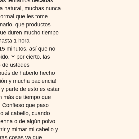
as teníamos décadas
ra natural, muchas nunca
normal que les tome
narlo, que productos
l que duren mucho tiempo
hasta 1 hora
15 minutos, así que no
do. Y por cierto, las
s de ustedes
spués de haberlo hecho
ción y mucha paciencia!
y parte de esto es estar
in más de tiempo que
o. Confieso que paso
o al cabello, cuando
henna o de algún polvo
rir y mimar mi cabello y
tras cosas ya que