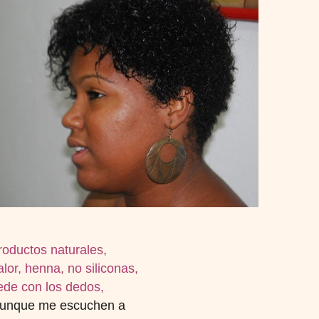
roductos naturales,
alor, henna, no siliconas,
rede con los dedos,
e. Aunque me escuchen a