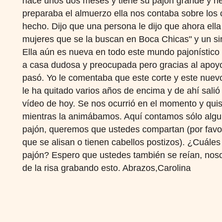
hace unos dos meses y tiene su pajón grande y h
preparaba el almuerzo ella nos contaba sobre los
hecho. Dijo que una persona le dijo que ahora ella
mujeres que se la buscan en Boca Chicas" y un s
Ella aún es nueva en todo este mundo pajonístico 
a casa dudosa y preocupada pero gracias al apoyo 
pasó. Yo le comentaba que este corte y este nuevo 
le ha quitado varios años de encima y de ahí salió 
vídeo de hoy. Se nos ocurrió en el momento y quis
mientras la animábamos. Aquí contamos sólo algun
pajón, queremos que ustedes compartan (por favor s
que se alisan o tienen cabellos postizos). ¿Cuáles
pajón? Espero que ustedes también se reían, no
de la risa grabando esto. Abrazos,Carolina
Footer